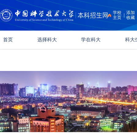
学校
添加
｜
主页
收藏
首页
选择科大
学在科大
科大