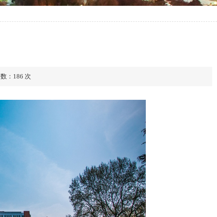
次数：
186
次