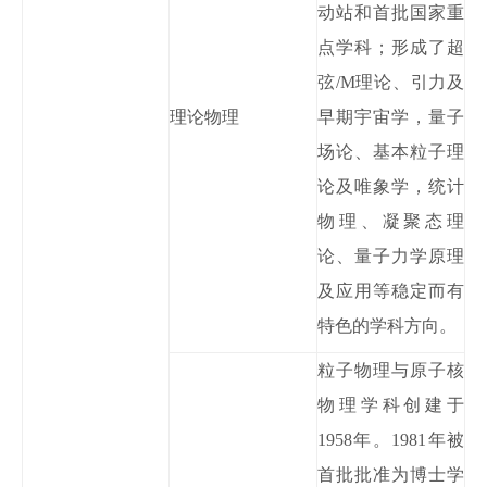
动站和首批国家重
点学科；形成了超
弦
/M理论、引力及
理论物理
早期宇宙学
，
量子
场论、基本粒子理
论及唯象学，统计
物理、凝聚态理
论、量子力学原理
及应用等稳定而有
特色的学科方向。
粒子物理与原子核
物理学科
创建
于
1958年。1981年被
首批批准
为博士学