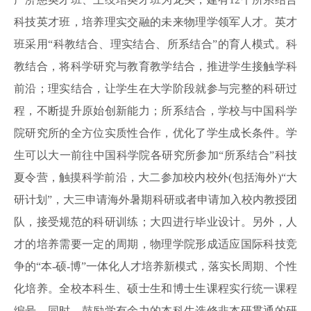
科技英才班
，培养理实交融的未来物理学领军人才。英才
班采用
“科教结合、理实结合、所系结合”的育人模式。科
教结合，将科学研究与教育教学结合，推进学生接触学科
前沿；理实结合，让学生在大学阶段就参与完整的科研过
程，不断提升原始创新能力；所系结合，学校与中国科学
院研究所的全方位实质性合作，优化了学生成长条件。学
生可以大一前往中国科学院各研究所参加“所系结合”科技
夏令营，触摸科学前沿，大二参加校内校外
(包括海外)“大
研计划”
，大三申请海外暑期科研或者申请加入校内教授团
队，接受规范的科研训练；大四进行毕业设计。另外，
人
才的培养需要一定的周期
，
物理学院
形成适应国际科技竞
争的
“本
-硕-博”一体化人才培养新模式
，
落实长周期
、
个性
化培养。全校本科生、硕士生和博士生课程实行统一课程
编号。同时，鼓励学有余力的本科生选修非本研贯通的研