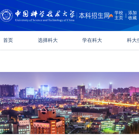
学校
添加
｜
主页
收藏
首页
选择科大
学在科大
科大