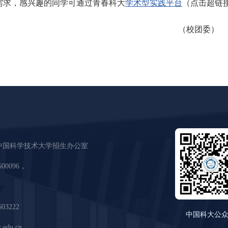
需求，感兴趣的同学可通过青春科大
学术型实践平台
（点击超链
（校团委）
中国科学技术大学招生办公室
600096，
03222
中国科大公
edu.cn