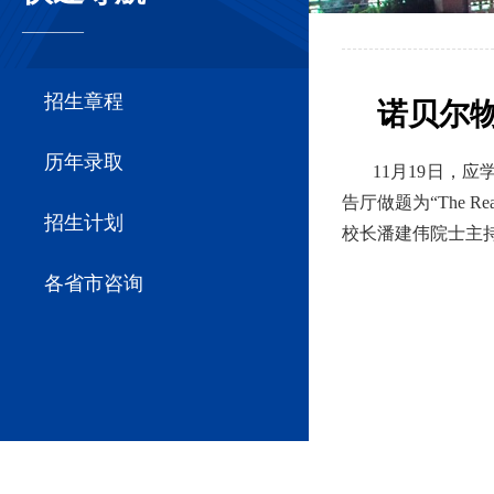
————
招生章程
诺贝尔物
历年录取
11月19日，应
告厅做题为“The R
招生计划
校长潘建伟院士主
各省市咨询