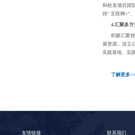
和校友项目团
得“ 互联网+”
4.汇聚多
积极汇聚
展资源。
设立
实践基地、实
了解更多>
友情链接
联系我们