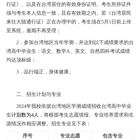
行证》、以及在台湾居住的有效身份证明。考生所持证件
须与考生本人信息一致，且在有效期之内。若《台湾居民
来往大陆通行证》正在办理中的，考生须在
5
月
1
日前上传
至系统，逾期不再受理；
2
．参加台湾地区当年学测，并达到以下成绩要求的台
湾高中毕业生：语文、数学
A
、英文、自然四科考试成绩
均达顶标级；
3
．品行端正，身体健康。
二、招生计划与专业
2024
年我校依据台湾地区学测成绩招收台湾高中毕业
生
计划数为
4
人
，将根据考生志愿填报、专业培养需求和生
源情况作相应调整。招生专业见下表：
序号
专业志愿
包含专业