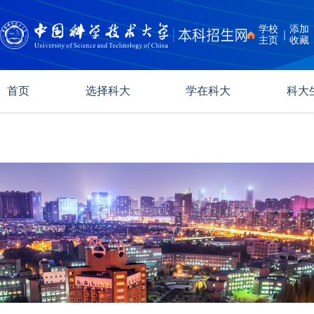
学校
添加
｜
主页
收藏
首页
选择科大
学在科大
科大