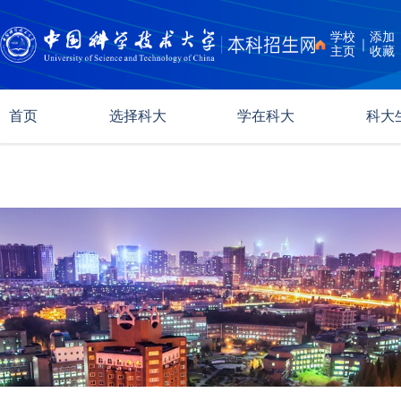
学校
添加
｜
主页
收藏
首页
选择科大
学在科大
科大