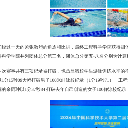
们经过一天的紧张激烈的角逐和比拼，最终工程科学学院获得团
料科学学院并列团体总分第三名，团体总分第五-八名分别为计算
本次赛事共有三项记录被打破，也凸显我校学生游泳训练水平的
分15秒09大幅打破男子100米蛙泳校纪录（1分19秒71）；工
的余雨珅以1分37秒84 打破去年自己创造的女子100仰泳校纪录（