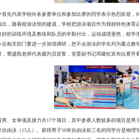
中首先代表学校向各参赛单位和参加比赛的同学表示热烈欢迎，
指出，随着校游泳馆的建成，学校把游泳项目作为我校特色体育
良好的训练环境及教练和队员的辛勤付出，运动成绩斐然，校学
今后相关部门要进一步加强调研，把不会游泳的学生列为重点教
誓，窦盛凯老师代表裁判员宣誓，党委副书记邓建松宣布比赛开
男、女单项及接力共17个项目，其中参赛人数较多的项目是男子5
0米自由泳（15人）。获得男子50米自由泳前三名的同学分是