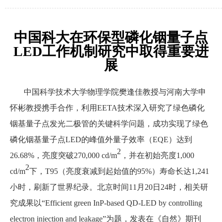
中国科大在环保型磷化铟量子点
LED工作机制研究中取得重要进
展
中国科学技术大学
物理学院
樊逢佳教授与河南大学申
怀彬教授携手合作，利用EETA技术深入研究了绿色磷化
铟基量子点发光二极管的关键科学问题，
成功实现了绿色
磷化铟基量子点LED的峰值外量子效率（EQE）达到
2
26.68%，亮度突破270,000 cd/m
，并在初始亮度1,000
2
cd/m
下，T95（亮度衰减到起始值的95%）寿命长达1,241
小时，刷新了世界纪录。北京时间11月20日24时，相关研
究成果以“Efficient green InP-based QD-LED by controlling
electron injection and leakage”为题，发表在《自然》期刊