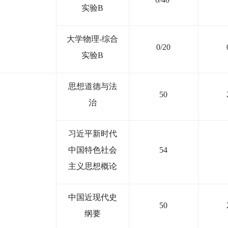
实验
B
大学物理
-
综合
0/20
实验
B
思想道德与法
50
治
习近平新时代
中国特色社会
54
主义思想概论
中国近现代史
50
纲要