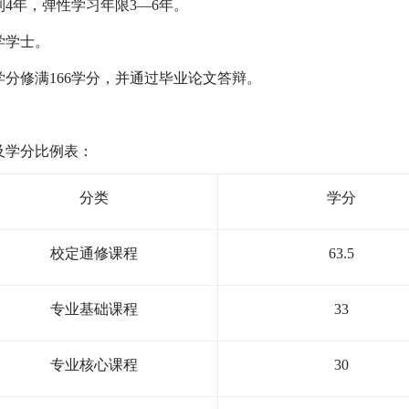
制
4
年，弹性学习年限
3
—
6
年。
学学士。
学分修满
166
学分，并通过毕业论文答辩。
及学分比例表：
分类
学分
校定通修课程
63.5
专业基础课程
33
专业核心课程
30