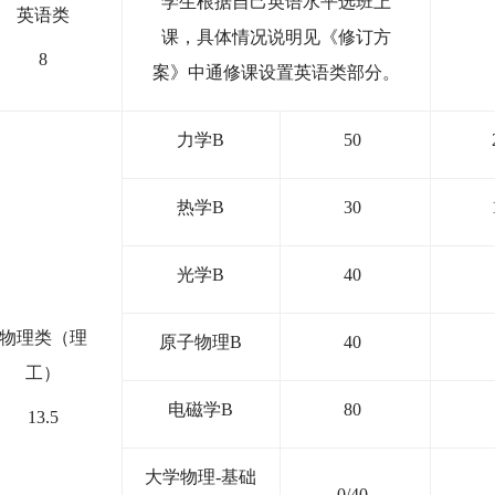
学生根据自己英语水平选班上
英语类
课，具体情况说明见《修订方
8
案》中通修课设置英语类部分。
力学
B
50
热学
B
30
光学
B
40
物理类（理
原子物理
B
40
工）
电磁学
B
80
13.5
大学物理
-
基础
0/40