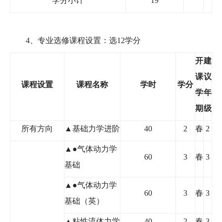
学分小计
19
4
、专业选修课程设置：选
12
学分
开
建
课
议
课程设置
课程名称
学时
学分
学
年
期
级
所有方向
▲
基础力学进阶
40
2
春
2
▲
●
气体动力学
60
3
春
3
基础
▲
●
气体动力学
60
3
春
3
基础（英）
▲
粘性流体力学
40
2
春
3