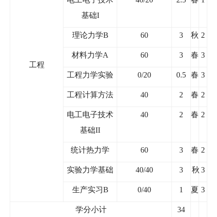
基础
I
理论力学
B
60
3
秋
2
材料力学
A
60
3
春
3
工程
工程力学实验
0/20
0.5
春
3
工程计算方法
40
2
春
2
电工电子技术
40
2
春
2
基础
II
统计热力学
60
3
春
2
实验力学基础
40/40
3
秋
3
生产实习
B
0/40
1
夏
3
学分小计
34