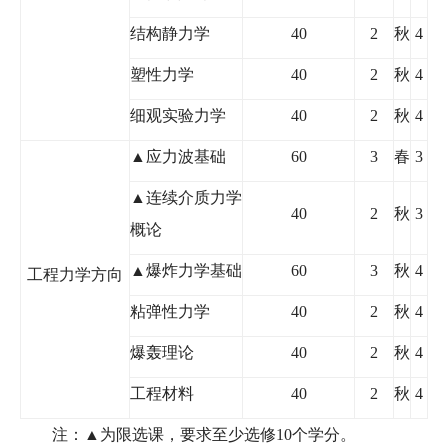
结构静力学
40
2
秋
4
塑性力学
40
2
秋
4
细观实验力学
40
2
秋
4
▲
应力波基础
60
3
春
3
▲
连续介质力学
40
2
秋
3
概论
▲
爆炸力学基础
60
3
秋
4
工程力学方向
粘弹性力学
40
2
秋
4
爆轰理论
40
2
秋
4
工程材料
40
2
秋
4
注：▲为限选课，要求至少选修
10
个学分。