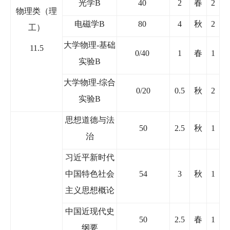
光学
B
40
2
春
2
物理类（理
电磁学
B
80
4
秋
2
工）
大学物理
-
基础
11.5
0/40
1
春
1
实验
B
大学物理
-
综合
0/20
0.5
秋
2
实验
B
思想道德与法
50
2.5
秋
1
治
习近平新时代
中国特色社会
54
3
秋
1
主义思想概论
中国近现代史
50
2.5
春
1
纲要