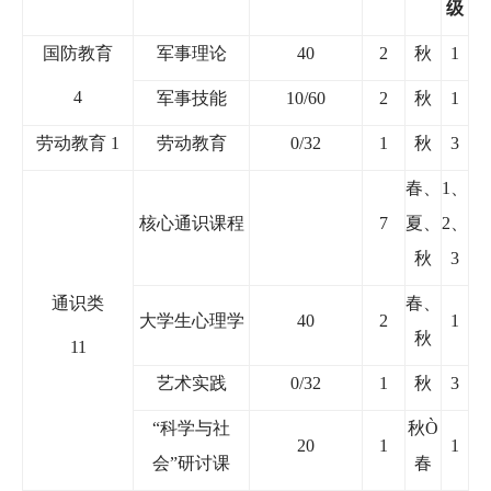
级
国防教育
军事理论
40
2
秋
1
4
军事技能
10/60
2
秋
1
劳动教育
1
劳动教育
0/32
1
秋
3
春、
1
、
核心通识课程
7
夏、
2
、
秋
3
通识类
春、
大学生心理学
40
2
1
秋
11
艺术实践
0/32
1
秋
3
“
科学与社
秋
Ò
20
1
1
会
”
研讨课
春