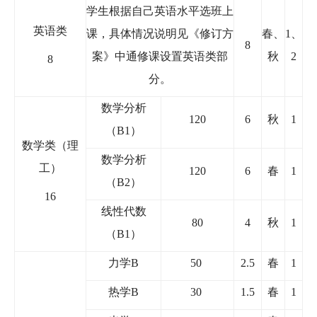
学生根据自己英语水平选班上
英语类
课，具体情况说明见《修订方
春、
1
、
8
案》中通修课设置英语类部
秋
2
8
分。
数学分析
120
6
秋
1
（
B1
）
数学类（理
数学分析
工）
120
6
春
1
（
B2
）
16
线性代数
80
4
秋
1
（
B1
）
力学
B
50
2.5
春
1
热学
B
30
1.5
春
1