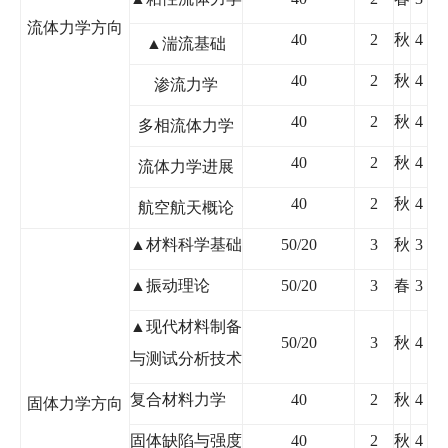
流体力学方向
40
2
秋
4
▲湍流基础
40
2
秋
4
渗流力学
40
2
秋
4
多相流体力学
40
2
秋
4
流体力学进展
40
2
秋
4
航空航天概论
▲
材料科学基础
50/20
3
秋
3
▲
振动理论
50/20
3
春
3
▲
现代材料制备
50/20
3
秋
4
与测试分析技术
复合材料力学
40
2
秋
4
固体力学方向
固体缺陷与强度
40
2
秋
4