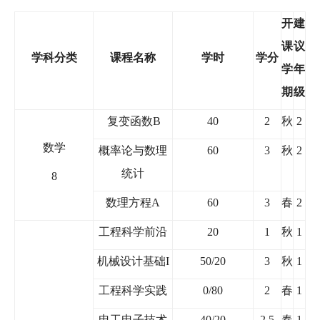
开
建
课
议
学科分类
课程名称
学时
学分
学
年
期
级
复变函数
B
40
2
秋
2
数学
概率论与数理
60
3
秋
2
统计
8
数理方程
A
60
3
春
2
工程科学前沿
20
1
秋
1
机械设计基础
I
50/20
3
秋
1
工程科学实践
0/80
2
春
1
电工电子技术
40/20
2.5
春
1