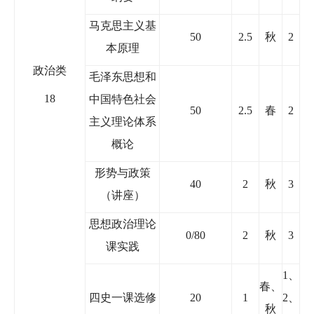
马克思主义基
50
2.5
秋
2
本原理
政治类
毛泽东思想和
18
中国特色社会
50
2.5
春
2
主义理论体系
概论
形势与政策
40
2
秋
3
（讲座）
思想政治理论
0/80
2
秋
3
课实践
1
、
春、
四史一课选修
20
1
2
、
秋