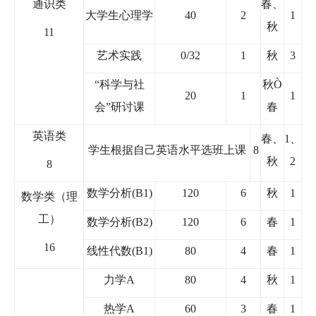
通识类
春、
大学生心理学
40
2
1
秋
11
艺术实践
0/32
1
秋
3
“
科学与社
秋
Ò
20
1
1
会
”
研讨课
春
英语类
春、
1
、
学生根据自己英语水平选班上课
8
秋
2
8
数学分析
(B1)
120
6
秋
1
数学类（理
工）
数学分析
(B2)
120
6
春
1
16
线性代数
(B1)
80
4
春
1
力学
A
80
4
秋
1
热学
A
60
3
春
1