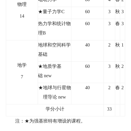
物理
★量子力学
C
60
3
秋
3
14
热力学和统计物
60
3
春
3
理
B
地球和空间科学
40
2
秋
1
基础
地学
★
地质学基
60
3
秋
2
础
new
7
★
地球与行星物
40
2
春
2
理导论
new
学分小计
33
注：★为强基班特有增设的课程。