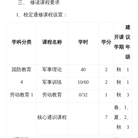
三、
修读课程要求
1
、校定通修课程设置：
建
开课
议
学科分类
课程名称
学时
学分
学期
年
级
国防教育
军事理论
40
2
秋
1
4
军事训练
10/60
2
秋
1
劳动教育
1
劳动教育
0/32
1
秋
3
春、
1
、
核心通识课程
7
夏、
2
、
秋
3