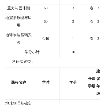
重力与固体潮
60
3
春
3
地震学原理与应
60
3
春
3
用
地球物理基础实
0/40
1
春
3
验
学分小计
16
科研实践类：
建
开课
议
课程名称
学时
学分
学期
年
级
地球物理基础实