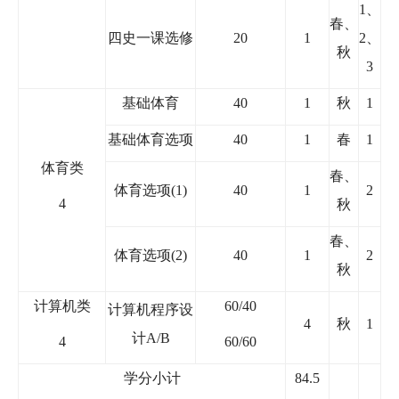
1
、
春、
四史一课选修
20
1
2
、
秋
3
基础体育
40
1
秋
1
基础体育选项
40
1
春
1
体育类
春、
体育选项
(1)
40
1
2
4
秋
春、
体育选项
(2)
40
1
2
秋
计算机类
60/40
计算机程序设
4
秋
1
计
A/B
4
60/60
学分小计
84.5