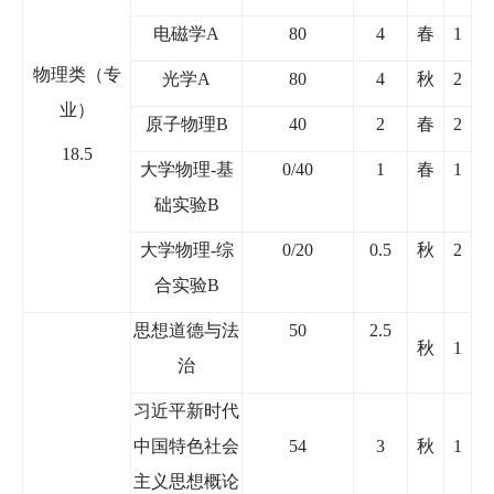
电磁学
A
80
4
春
1
物理类（专
光学
A
80
4
秋
2
业）
原子物理
B
40
2
春
2
18.5
大学物理
-
基
0/40
1
春
1
础实验
B
大学物理
-
综
0/20
0.5
秋
2
合实验
B
思想道德与法
50
2.5
秋
1
治
习近平新时代
中国特色社会
54
3
秋
1
主义思想概论