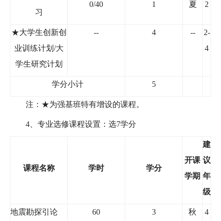
0/40
1
夏
2
习
★
大学生创新创
--
4
--
2-
业训练计划
/
大
4
学生研究计划
学分小计
5
注：★为强基班特有增设的课程。
4
、专业选修课程设置：选
7
学分
建
开课
议
课程名称
学时
学分
学期
年
级
地震勘探引论
60
3
秋
4