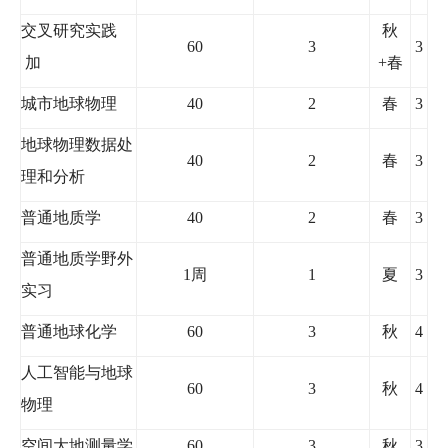
交叉研究实践
秋
60
3
3
加
+
春
城市地球物理
40
2
春
3
地球物理数据处
40
2
春
3
理和分析
普通地质学
40
2
春
3
普通地质学野外
1
周
1
夏
3
实习
普通地球化学
60
3
秋
4
人工智能与地球
60
3
秋
4
物理
空间大地测量学
60
3
秋
3