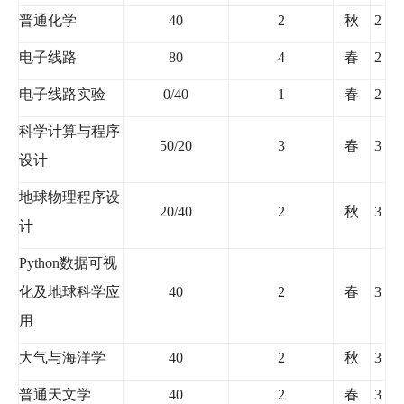
普通化学
40
2
秋
2
电子线路
80
4
春
2
电子线路实验
0/40
1
春
2
科学计算与程序
50/20
3
春
3
设计
地球物理程序设
20/40
2
秋
3
计
Python
数据可视
化及地球科学应
40
2
春
3
用
大气与海洋学
40
2
秋
3
普通天文学
40
2
春
3