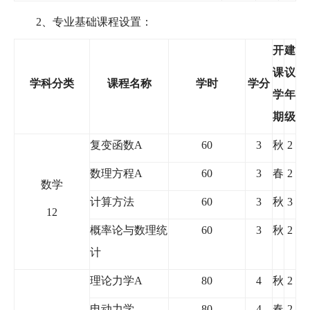
2
、专业基础课程设置：
开
建
课
议
学科分类
课程名称
学时
学分
学
年
期
级
复变函数
A
60
3
秋
2
数理方程
A
60
3
春
2
数学
计算方法
60
3
秋
3
12
概率论与数理统
60
3
秋
2
计
理论力学
A
80
4
秋
2
电动力学
80
4
春
2