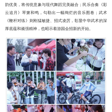
韵优美，将传统意象与现代舞蹈完美融合；民乐合奏《彩
云追月》琴箫和鸣，勾勒出一幅绚烂的音乐图卷；武术
《鞭杆对练》则刚猛敏捷、招式凌厉，彰显中华武术的深
厚底蕴和顽强精神，也昭示着游园会招新的开始。