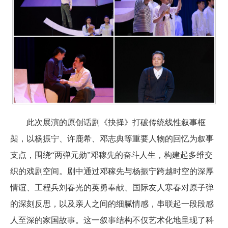
此次展演的原创话剧《抉择》打破传统线性叙事框
架，以杨振宁、许鹿希、邓志典等重要人物的回忆为叙事
支点，围绕“两弹元勋”邓稼先的奋斗人生，构建起多维交
织的戏剧空间。剧中通过邓稼先与杨振宁跨越时空的深厚
情谊、工程兵刘春光的英勇奉献、国际友人寒春对原子弹
的深刻反思，以及亲人之间的细腻情感，串联起一段段感
人至深的家国故事。这一叙事结构不仅艺术化地呈现了科