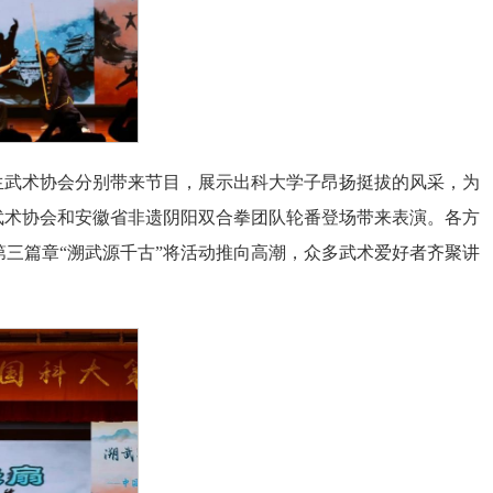
生武术协会分别带来节目，展示出科大学子昂扬挺拔的风采，为
武术协会和安徽省非遗阴阳双合拳团队轮番登场带来表演。各方
三篇章“溯武源千古”将活动推向高潮，众多武术爱好者齐聚讲