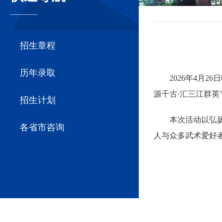
————
招生章程
历年录取
2026年4月
源千古·汇三江群
招生计划
本次活动以弘
各省市咨询
人与众多武术爱好