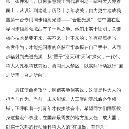
张、条件艰苦。以何多慧院士为代表的老一辈科大人迎难
而上，从设计到建造，历经十余年攻关，自力更生建成我
国第一台专用同步辐射光源——“合肥光源”，使中国在世
界同步辐射领域占有了一席之地。他们用实干证明，关键
核心技术是要不来、买不来、讨不来的，唯有挺膺担当、
奋发作为，才能把国家的命脉牢牢掌握在自己手中。从同
步辐射到先进光源，从“墨子”巡天到“天问”探火，一代代
科大人扎根科技前沿、勇闯无人禁区，以实际行动践行“国
之所需，吾之所向”。
肩扛使命勇攻坚，脚踏实地创实效，这便是科大人的
担当与作为。当前，未来能源、人工智能等战略必争领
域，正呼唤着一批青年才俊接续奋斗。希望同学们踊跃投
身这些宏伟事业，在国家最需要的地方担大任、成大器，
以实干兴邦的行动诠释科大人的“有担当、有作为”。