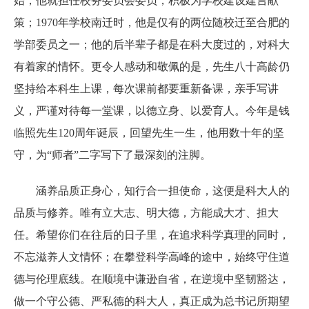
始，他就担任校务委员会委员，积极为学校建设建言献
策；1970年学校南迁时，他是仅有的两位随校迁至合肥的
学部委员之一；他的后半辈子都是在科大度过的，对科大
有着家的情怀。更令人感动和敬佩的是，先生八十高龄仍
坚持给本科生上课，每次课前都要重新备课，亲手写讲
义，严谨对待每一堂课，以德立身、以爱育人。今年是钱
临照先生120周年诞辰，回望先生一生，他用数十年的坚
守，为“师者”二字写下了最深刻的注脚。
涵养品质正身心，知行合一担使命，这便是科大人的
品质与修养。唯有立大志、明大德，方能成大才、担大
任。希望你们在往后的日子里，在追求科学真理的同时，
不忘滋养人文情怀；在攀登科学高峰的途中，始终守住道
德与伦理底线。在顺境中谦逊自省，在逆境中坚韧豁达，
做一个守公德、严私德的科大人，真正成为总书记所期望