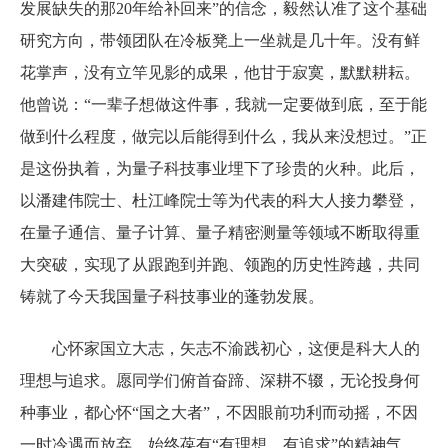
发展缺失的那20年给补回来”的信念，毅然认准了这个基础
研究方向，带领团队在冷板凳上一坐就是几十年。没有鲜
花掌声，没有立竿见影的成果，他甘于寂寞，默默耕耘。
他曾说：“一辈子想做这件事，我就一定要做到底，至于能
做到什么程度，做完以后能得到什么，我从来没想过。”正
是这份执着，为量子科技事业埋下了珍贵的火种。此后，
以潘建伟院士、杜江峰院士等为代表的科大人接力攀登，
在量子通信、量子计算、量子精密测量等领域不断取得重
大突破，实现了从跟跑到并跑、领跑的历史性跨越，共同
铸就了今天我国量子科技事业的蓬勃发展。
心怀家国立大志，矢志不渝践初心，这便是科大人的
理想与追求。愿同学们俯首奋蹄、深耕不辍，无论投身何
种事业，都心怀“国之大者”，不因眼前功利而动摇，不因
一时冷遇而放弃，始终葆有“有理想、有追求”的精神气